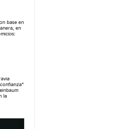
con base en
manera, en
micios:
ravia
"confianza"
Sheinbaum
n la