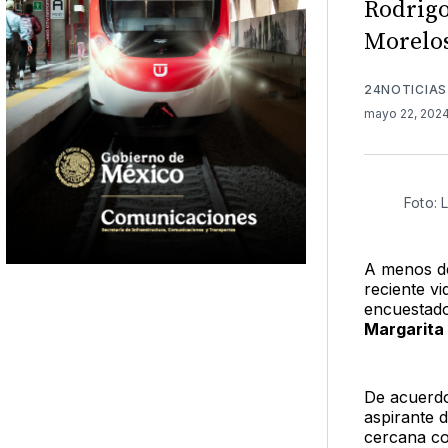
Rodrigo
Morelos
24NOTICIAS
mayo 22, 202
Foto: 
A menos de
reciente vi
encuestado
Margarita
De acuerdo 
aspirante 
cercana con