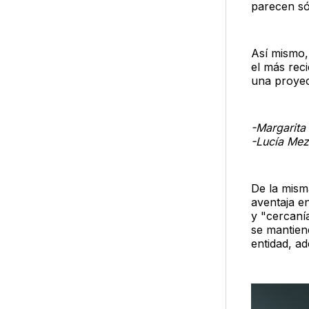
parecen sól
Así mismo,
el más reci
una proyec
-Margarita
-Lucía Mez
De la mism
aventaja e
y "cercaní
se mantien
entidad, a