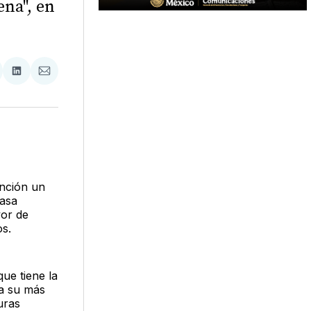
ena", en
tir
mpartir
Compartir
Compartir
n
en
via
acebook
LinkedIn
Email
ención un
casa
vor de
os.
que tiene la
 a su más
uras