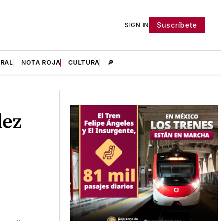
Suscríbete
SIGN IN
IRAL
NOTA ROJA
CULTURA
🔎
lez