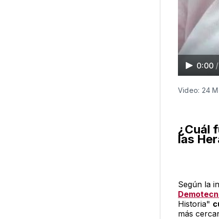
0:00
/
Video: 24 M
¿Cuál f
las He
Según la i
Demotecn
Historia"
c
más cercan