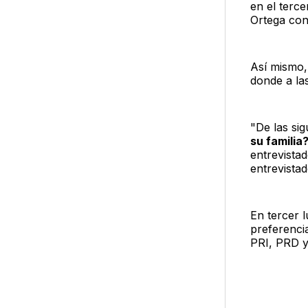
en el terc
Ortega con
Así mismo,
donde a las
"De las si
su familia
entrevista
entrevistad
En tercer 
preferenci
PRI, PRD y