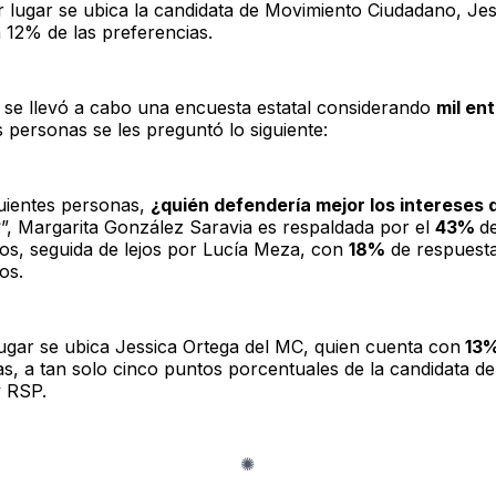
er lugar se ubica la candidata de Movimiento Ciudadano, Jes
 12% de las preferencias.
 se llevó a cabo una encuesta estatal considerando
mil en
 personas se les preguntó lo siguiente:
guientes personas,
¿quién defendería mejor los intereses 
?
”, Margarita González Saravia es respaldada por el
43%
de
dos, seguida de lejos por Lucía Meza, con
18%
de respuesta
os.
lugar se ubica Jessica Ortega del MC, quien cuenta con
13
as, a tan solo cinco puntos porcentuales de la candidata d
 RSP.