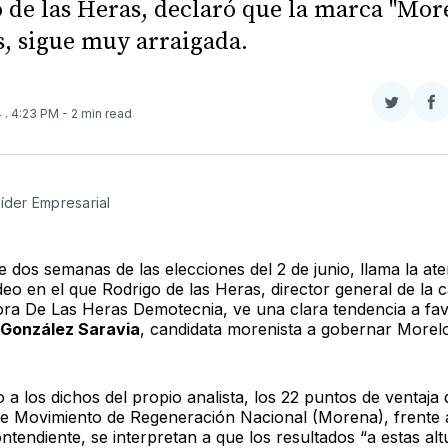
 de las Heras, declaró que la marca "Mor
, sigue muy arraigada.
Compar
Co
4
. 4:23 PM
- 2 min read
en
e
Twitter
F
Líder Empresarial
 dos semanas de las elecciones del 2 de junio, llama la at
deo en el que Rodrigo de las Heras, director general de la 
ra De Las Heras Demotecnia, ve una clara tendencia a fa
 González Saravia
, candidata morenista a gobernar Morel
a los dichos del propio analista, los 22 puntos de ventaja 
de Movimiento de Regeneración Nacional (Morena), frente
tendiente, se interpretan a que los resultados “a estas alt