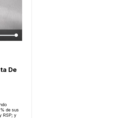
sta De
endo
3% de sus
y RSP; y