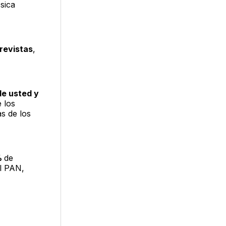
sica
trevistas
,
de usted y
 los
s de los
%
de
el PAN,