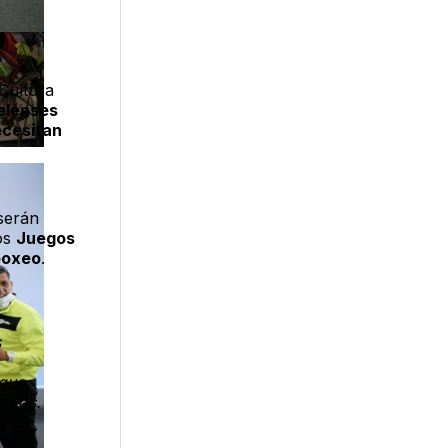
 Cultura
elenses
cesitan
serán
os
Juegos
boxeo
.
s
que
relos.