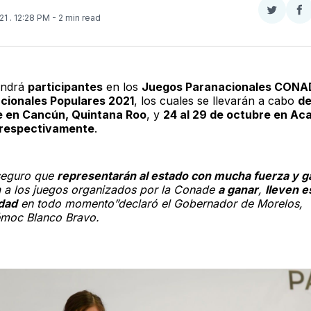
Compar
Co
021
. 12:28 PM
- 2 min read
en
e
Twitter
F
endrá
participantes
en los
Juegos Paranacionales CONA
cionales Populares 2021
, los cuales se llevarán a cabo
de
e en Cancún, Quintana Roo
, y
24 al 29 de octubre en Ac
 respectivamente
.
seguro que
representarán al estado con mucha fuerza y g
n
a los juegos organizados por la Conade
a ganar
,
lleven e
dad
en todo momento”declaró el Gobernador de Morelos,
moc Blanco Bravo.