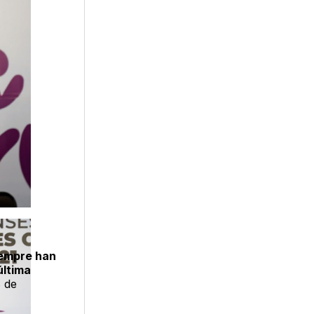
iempre han
última
8 de