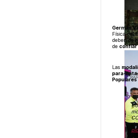
Germán Vi
Física del
deben de
r
de
confiar
Las
modal
para-nata
Populares
Co
mo
CO
da
pi