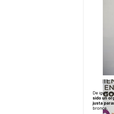
De igual m
sido un or
justa para
bronce.