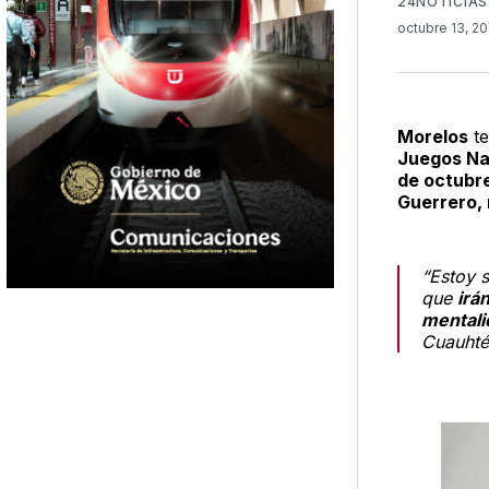
24NOTICIAS
octubre 13, 2
Morelos
t
Juegos Na
de octubr
Guerrero,
“Estoy 
que
irá
mentali
Cuauhté