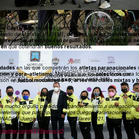
lla Castañeda
, director general del Instituto del Deporte y
 Estado de Morelos (INDEM),
destacó
que
los jóvenes mor
epresentar al estado con orgullo
, al mismo tiempo que
ne
en
que obtendrán
buenos resultados
.
idades
en las que competirán los
atletas paranacionales
ción y para–atletismo
. Mientras que los
selectivos
para l
son en
fútbol modalidad 6×6, artes marciales mixtas y 
n mucho orgullo presido el abanderamiento a delegacione
relenses que participarán en los Juegos Paranacionales
NADE y Juegos Nacionales Populares 2021. Estoy seguro 
rán lo mejor de ustedes y pondrán en alto el nombre de Mo
c.twitter.com/KEY5mmvcvO