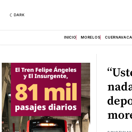
DARK
INICIO
MORELOS
CUERNAVAC
“Ust
nada
depo
mor