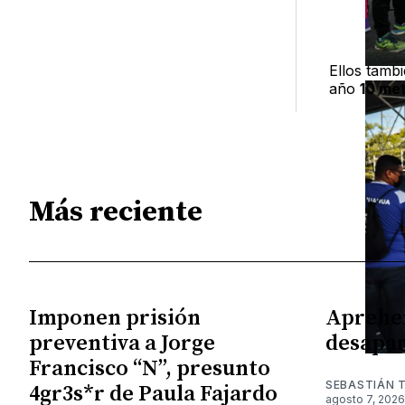
— 
Ellos tamb
año
10 me
Más reciente
Imponen prisión
Aprehe
preventiva a Jorge
desapar
Francisco “N”, presunto
SEBASTIÁN 
4gr3s*r de Paula Fajardo
agosto 7, 2026