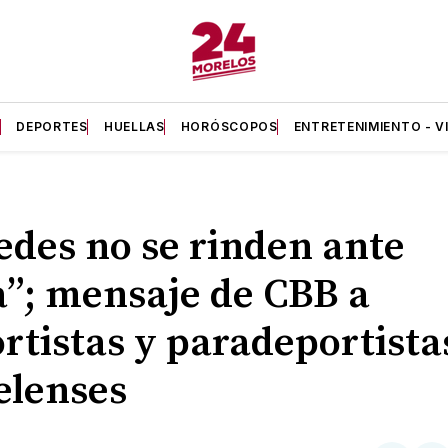
A
DEPORTES
HUELLAS
HORÓSCOPOS
ENTRETENIMIENTO - V
edes no se rinden ante
”; mensaje de CBB a
rtistas y paradeportista
elenses