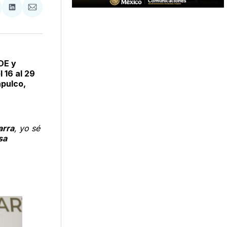
tir
mpartir
Compartir
Compartir
n
en
via
acebook
LinkedIn
Email
DE y
l 16 al 29
apulco,
arra
, yo sé
sa