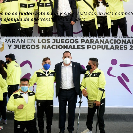
s no se rinden ante nada
y
sus resultados en esta compet
n ejemplo de ello
”resaltó Blanco Bavo.