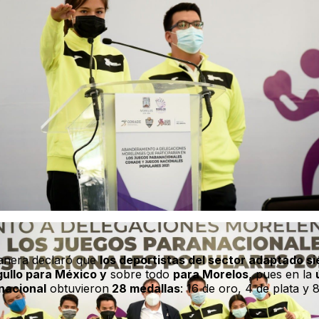
anera declaró que
los deportistas del sector adaptado s
gullo para México y
sobre todo
para Morelos
, pues en la
nacional
obtuvieron
28 medallas
: 16 de oro, 4 de plata y 