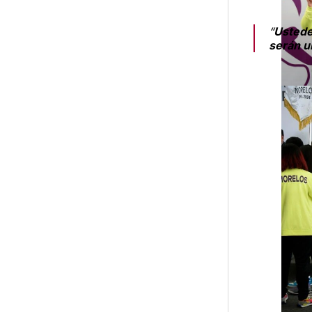
“
Ustede
serán u