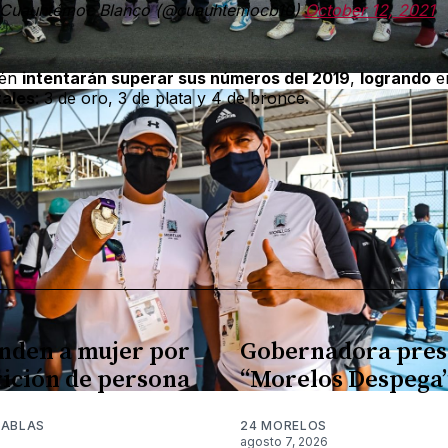
Cuauhtémoc Blanco (@cuauhtemocb10)
October 12, 2021
ién
intentarán superar sus números del 2019
,
logrando
e
tales
: 3 de oro, 3 de plata y 4 de bronce.
nden a mujer por
Gobernadora pres
ición de persona
“Morelos Despega
TABLAS
24 MORELOS
agosto 7, 2026