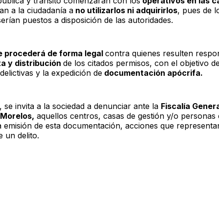
pública y tránsito comenzarán con los
operativos en las ca
an a la ciudadanía a
no utilizarlos ni adquirirlos
, pues de l
erían puestos a disposición de las autoridades.
e procederá de forma legal
contra quienes resulten respo
a y distribución
de los citados permisos, con el objetivo de
elictivas y la expedición de
documentación apócrifa.
 se invita a la sociedad a denunciar ante la
Fiscalía Genera
 Morelos,
aquellos centros, casas de gestión y/o personas
a emisión de esta documentación, acciones que representa
 un delito.