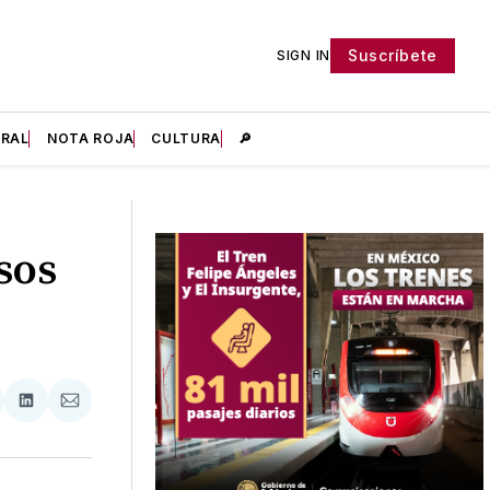
Suscríbete
SIGN IN
IRAL
NOTA ROJA
CULTURA
🔎
sos
tir
mpartir
Compartir
Compartir
n
en
via
acebook
LinkedIn
Email