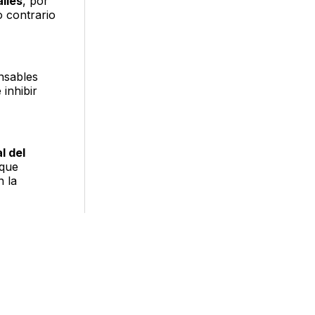
lles
, por
o contrario
nsables
 inhibir
l del
 que
n la