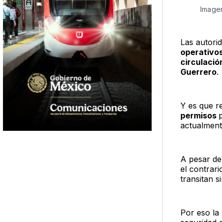
Imagen
Las autori
operativo
circulació
Guerrero
.
Y es que r
permisos
actualmen
A pesar de 
el contrar
transitan 
Por eso la