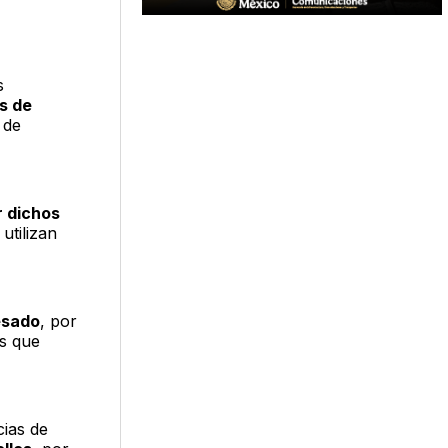
s
s de
 de
r dichos
utilizan
esado
, por
os que
cias de