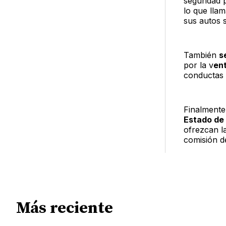
seguridad 
lo que llam
sus autos s
También
s
por la v
ent
conductas d
Finalmente,
Estado de
ofrezcan l
comisión de
Más reciente