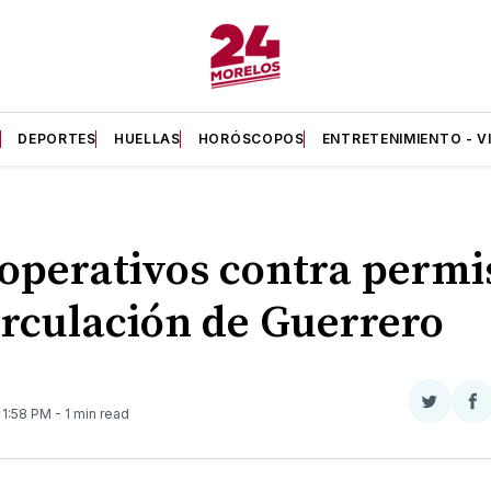
A
DEPORTES
HUELLAS
HORÓSCOPOS
ENTRETENIMIENTO - V
operativos contra permi
irculación de Guerrero
Compar
Co
. 1:58 PM
- 1 min read
en
e
Twitter
F