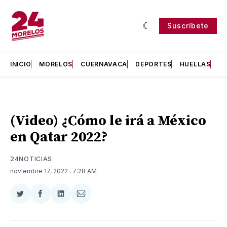
Suscríbete
INICIO
MORELOS
CUERNAVACA
DEPORTES
HUELLAS
H
(Video) ¿Cómo le irá a México
en Qatar 2022?
24NOTICIAS
noviembre 17, 2022
. 7:28 AM
Compartir
Compartir
Compartir
Compartir
en
en
en
via
Twitter
Facebook
LinkedIn
Email