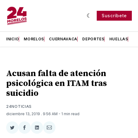
Suscríbete
INICIO
MORELOS
CUERNAVACA
DEPORTES
HUELLAS
H
Acusan falta de atención
psicológica en ITAM tras
suicidio
24NOTICIAS
diciembre 13, 2019
. 9:56 AM
- 1 min read
Compartir
Compartir
Compartir
Compartir
en
en
en
via