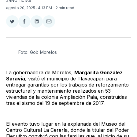
24NOTICIAS
agosto 20, 2025
. 4:13 PM
- 2 min read
Compartir
Compartir
Compartir
Compartir
en
en
en
via
Twitter
Facebook
LinkedIn
Email
Foto: Gob Morelos
La gobernadora de Morelos,
Margarita González
Saravia
, visitó el municipio de Tlayacapan para
entregar garantías por los trabajos de reforzamiento
estructural y mantenimiento realizados en 53
viviendas de la colonia Ampliación Pala, construidas
tras el sismo del 19 de septiembre de 2017.
El evento tuvo lugar en la explanada del Museo del
Centro Cultural La Cerería, donde la titular del Poder
Ejecutivo convivió con las familias que, al inicio de su