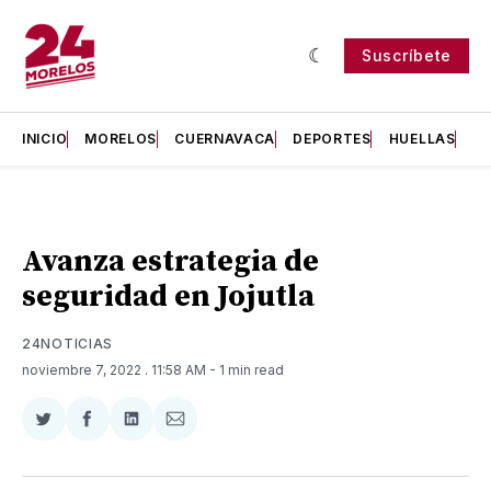
Suscríbete
INICIO
MORELOS
CUERNAVACA
DEPORTES
HUELLAS
H
Avanza estrategia de
seguridad en Jojutla
24NOTICIAS
noviembre 7, 2022
. 11:58 AM
- 1 min read
Compartir
Compartir
Compartir
Compartir
en
en
en
via
Twitter
Facebook
LinkedIn
Email