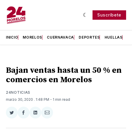
Suscríbete
INICIO
MORELOS
CUERNAVACA
DEPORTES
HUELLAS
H
Bajan ventas hasta un 50 % en
comercios en Morelos
24NOTICIAS
marzo 30, 2020
. 1:48 PM
- 1 min read
Compartir
Compartir
Compartir
Compartir
en
en
en
via
Twitter
Facebook
LinkedIn
Email