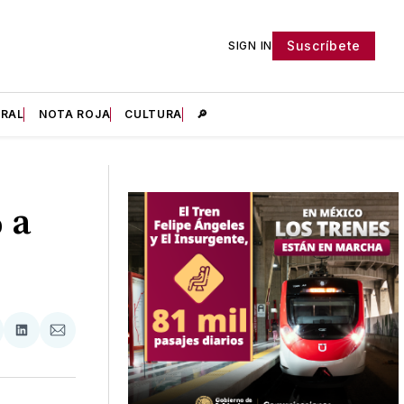
Suscríbete
SIGN IN
IRAL
NOTA ROJA
CULTURA
🔎
 a
tir
mpartir
Compartir
Compartir
n
en
via
acebook
LinkedIn
Email