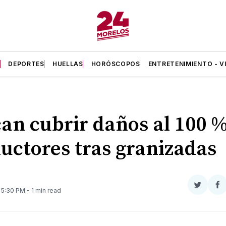
A
DEPORTES
HUELLAS
HORÓSCOPOS
ENTRETENIMIENTO - V
an cubrir daños al 100 %
uctores tras granizadas
Compar
Co
. 5:30 PM
- 1 min read
en
e
Twitter
F