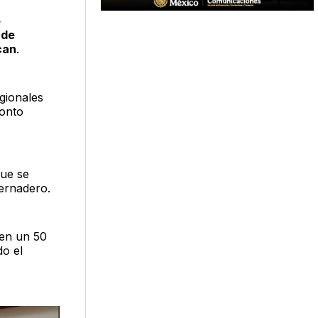
o
 de
can
.
gionales
monto
que se
ernadero.
 en un 50
do el