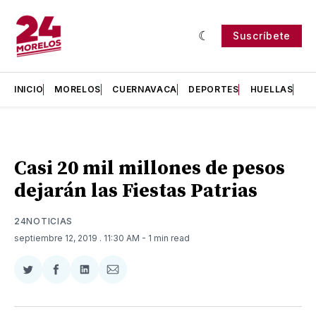
Suscríbete
INICIO
MORELOS
CUERNAVACA
DEPORTES
HUELLAS
H
Casi 20 mil millones de pesos
dejarán las Fiestas Patrias
24NOTICIAS
septiembre 12, 2019
. 11:30 AM
- 1 min read
Compartir
Compartir
Compartir
Compartir
en
en
en
via
Twitter
Facebook
LinkedIn
Email