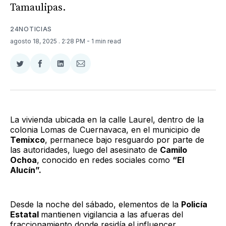
Tamaulipas.
24NOTICIAS
agosto 18, 2025
. 2:28 PM
- 1 min read
Compartir
Compartir
Compartir
Compartir
en
en
en
via
Twitter
Facebook
LinkedIn
Email
La vivienda ubicada en la calle Laurel, dentro de la
colonia Lomas de Cuernavaca, en el municipio de
Temixco
, permanece bajo resguardo por parte de
las autoridades, luego del asesinato de
Camilo
Ochoa
, conocido en redes sociales como
“El
Alucín”.
Desde la noche del sábado, elementos de la
Policía
Estatal
mantienen vigilancia a las afueras del
fraccionamiento donde residía el influencer,