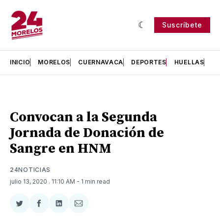
Suscríbete
INICIO
MORELOS
CUERNAVACA
DEPORTES
HUELLAS
H
Convocan a la Segunda
Jornada de Donación de
Sangre en HNM
24NOTICIAS
julio 13, 2020
. 11:10 AM
- 1 min read
Compartir
Compartir
Compartir
Compartir
en
en
en
via