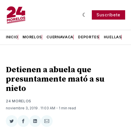
Suscríbete
INICIO
MORELOS
CUERNAVACA
DEPORTES
HUELLAS
H
Detienen a abuela que
presuntamente mató a su
nieto
24 MORELOS
noviembre 3, 2019
. 11:03 AM
- 1 min read
Compartir
Compartir
Compartir
Compartir
en
en
en
via