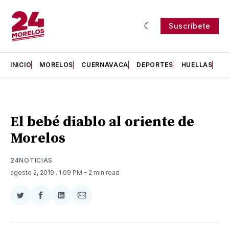
Suscríbete
INICIO
MORELOS
CUERNAVACA
DEPORTES
HUELLAS
H
El bebé diablo al oriente de
Morelos
24NOTICIAS
agosto 2, 2019
. 1:09 PM
- 2 min read
Compartir
Compartir
Compartir
Compartir
en
en
en
via
Twitter
Facebook
LinkedIn
Email