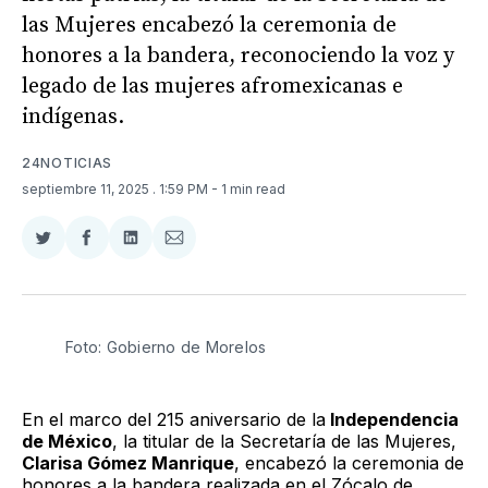
las Mujeres encabezó la ceremonia de
honores a la bandera, reconociendo la voz y
legado de las mujeres afromexicanas e
indígenas.
24NOTICIAS
septiembre 11, 2025
. 1:59 PM
- 1 min read
Compartir
Compartir
Compartir
Compartir
en
en
en
via
Twitter
Facebook
LinkedIn
Email
Foto: Gobierno de Morelos
En el marco del 215 aniversario de la
Independencia
de México
, la titular de la Secretaría de las Mujeres,
Clarisa Gómez Manrique
, encabezó la ceremonia de
honores a la bandera realizada en el Zócalo de