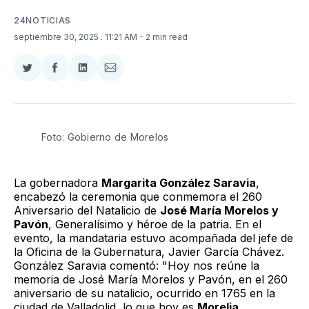
24NOTICIAS
septiembre 30, 2025
. 11:21 AM
- 2 min read
Compartir
Compartir
Compartir
Compartir
en
en
en
via
Twitter
Facebook
LinkedIn
Email
Foto: Gobierno de Morelos
La gobernadora
Margarita González Saravia
,
encabezó la ceremonia que conmemora el 260
Aniversario del Natalicio de
José María Morelos y
Pavón
, Generalísimo y héroe de la patria. En el
evento, la mandataria estuvo acompañada del jefe de
la Oficina de la Gubernatura, Javier García Chávez.
González Saravia comentó: "Hoy nos reúne la
memoria de José María Morelos y Pavón, en el 260
aniversario de su natalicio, ocurrido en 1765 en la
ciudad de Valladolid, lo que hoy es
Morelia
,