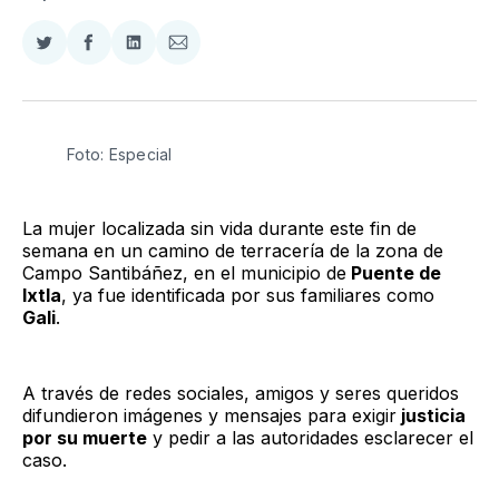
Compartir
Compartir
Compartir
Compartir
en
en
en
via
Twitter
Facebook
LinkedIn
Email
Foto: Especial 
La mujer localizada sin vida durante este fin de
semana en un camino de terracería de la zona de
Campo Santibáñez, en el municipio de
Puente de
Ixtla
, ya fue identificada por sus familiares como
Gali
.
A través de redes sociales, amigos y seres queridos
difundieron imágenes y mensajes para exigir
justicia
por su muerte
y pedir a las autoridades esclarecer el
caso.