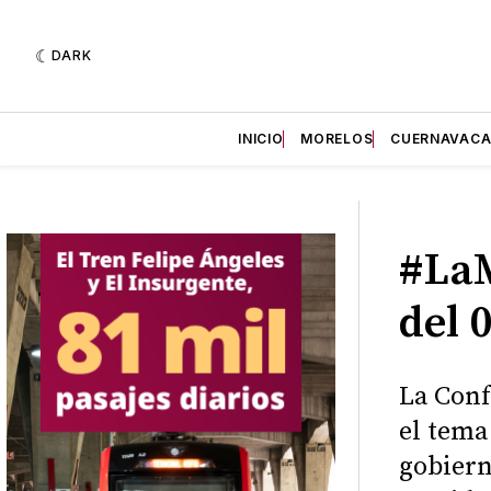
DARK
INICIO
MORELOS
CUERNAVAC
#LaM
del 
La Conf
el tema
gobiern