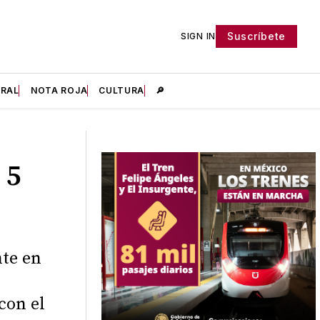
Suscríbete
SIGN IN
IRAL
NOTA ROJA
CULTURA
🔎
 5
nte en
con el