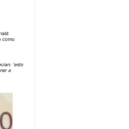
nald
lo como
cían: 'esto
ener a