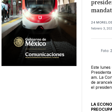
preside
mandata
24 MORELO
febrero 3, 20
Foto: 
Este lunes
Presidenta 
am. La Con
de arancel
el preside
LA ECONO
PREOCUPA