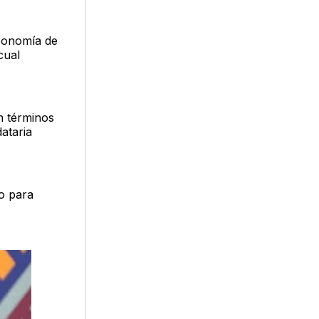
economía de
cual
n términos
dataria
do para