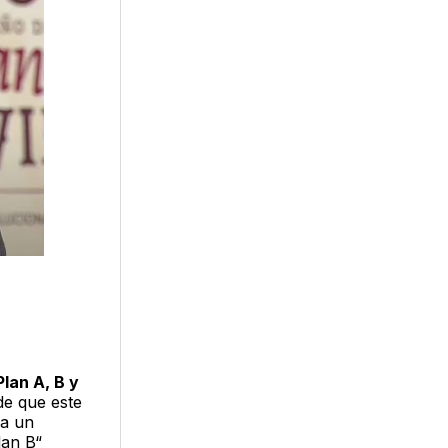
Plan A, B y
de que este
 a un
lan B“