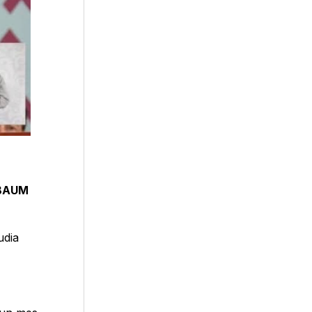
NBAUM
udia