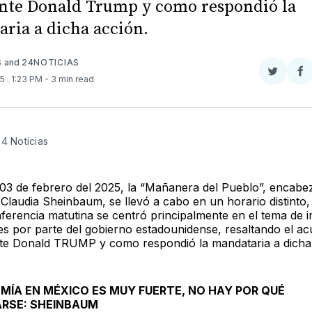
nte Donald Trump y como respondió la
ria a dicha acción.
S
and
24NOTICIAS
Compar
Co
25
. 1:23 PM
- 3 min read
en
e
Twitter
F
24 Noticias
 03 de febrero del 2025, la “Mañanera del Pueblo”, encabe
Claudia Sheinbaum, se llevó a cabo en un horario distinto, 
ferencia matutina se centró principalmente en el tema de 
es por parte del gobierno estadounidense, resaltando el a
nte Donald TRUMP y como respondió la mandataria a dicha
MÍA EN MÉXICO ES MUY FUERTE, NO HAY POR QUÉ
RSE: SHEINBAUM