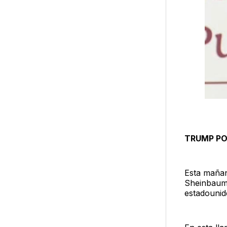
TRUMP PO
Esta mañan
Sheinbaum 
estadouni