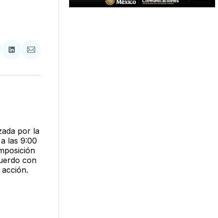
tir
mpartir
Compartir
Compartir
n
en
via
acebook
LinkedIn
Email
zada por la
a las 9:00
imposición
cuerdo con
 acción.