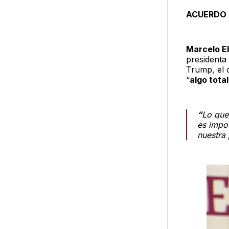
ACUERDO 
Marcelo E
presidenta
Trump, el 
“
algo tota
“
Lo que 
es impos
nuestra 