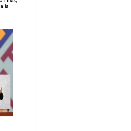
un mes,
e la