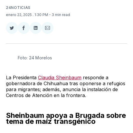
24NOTICIAS
enero 22, 2025
. 1:30 PM
- 3 min read
Compartir
Compartir
Compartir
Compartir
en
en
en
via
Twitter
Facebook
LinkedIn
Email
Foto: 24 Morelos 
La Presidenta
Claudia Sheinbaum
responde a
gobernadora de Chihuahua tras oponerse a refugios
para migrantes; además, anuncia la instalación de
Centros de Atención en la frontera.
Sheinbaum apoya a Brugada sobre
tema de maíz transgénico