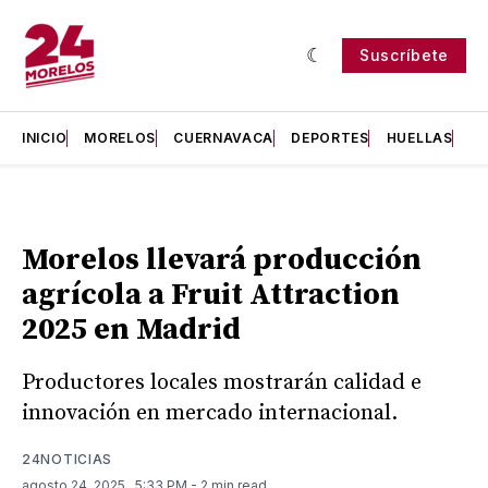
Suscríbete
INICIO
MORELOS
CUERNAVACA
DEPORTES
HUELLAS
H
Morelos llevará producción
agrícola a Fruit Attraction
2025 en Madrid
Productores locales mostrarán calidad e
innovación en mercado internacional.
24NOTICIAS
agosto 24, 2025
. 5:33 PM
- 2 min read