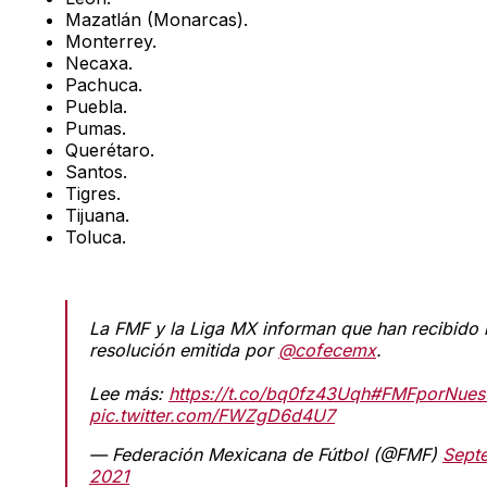
Mazatlán (Monarcas).
Monterrey.
Necaxa.
Pachuca.
Puebla.
Pumas.
Querétaro.
Santos.
Tigres.
Tijuana.
Toluca.
La FMF y la Liga MX informan que han recibido 
resolución emitida por
@cofecemx
.
Lee más:
https://t.co/bq0fz43Uqh
#FMFporNuest
pic.twitter.com/FWZgD6d4U7
— Federación Mexicana de Fútbol (@FMF)
Sept
2021