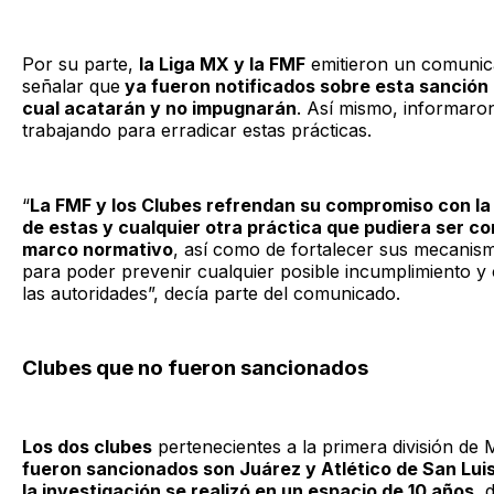
Por su parte,
la Liga MX y la FMF
emitieron un comunic
señalar que
ya fueron notificados sobre esta sanción
cual acatarán y no impugnarán
. Así mismo, informaro
trabajando para erradicar estas prácticas.
“
La FMF y los Clubes refrendan su compromiso con la
de estas y cualquier otra práctica que pudiera ser con
marco normativo
, así como de fortalecer sus mecanism
para poder prevenir cualquier posible incumplimiento y
las autoridades”, decía parte del comunicado.
Clubes que no fueron sancionados
Los dos clubes
pertenecientes a la primera división de
fueron sancionados son Juárez y Atlético de San Lui
la investigación se realizó en un espacio de 10 años
, 