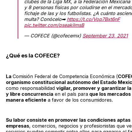
clubes de la Liga MX, a la Federación Mexicana 
y 8 personas físicas por coludirse en el mercad
fichaje de las y los futbolistas. ¿A cuánto ascien
multa? Conócelo➡
https://t.co/Vop7Bxt6nF
pic.twitter.com/pseakilmsB
— COFECE (@cofecemx)
September 23, 2021
¿Qué es la COFECE?
La
Comisión Federal de Competencia Económica (
COFE
organismo constitucional autónomo del Estado Mexi
como responsabilidad
vigilar, promover y garantizar 
y libre concurrencia
en el país para
que los mercados 
manera eficiente
a favor de los consumidores.
Su labor consiste en promover las condiciones aptas 
empresas
, comercios, negocios y profesionistas que v
servicios puedan competir entre ellos para ganarse el f