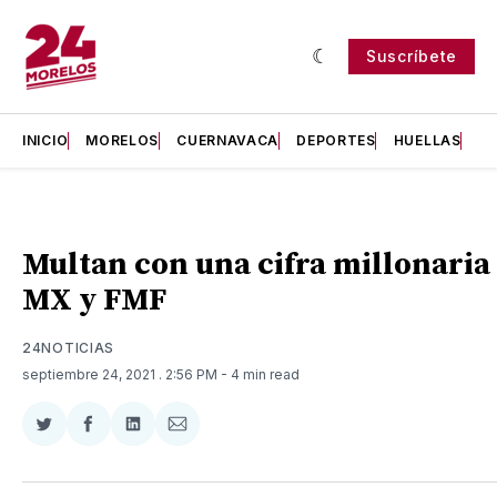
Suscríbete
INICIO
MORELOS
CUERNAVACA
DEPORTES
HUELLAS
H
Multan con una cifra millonaria 
MX y FMF
24NOTICIAS
septiembre 24, 2021
. 2:56 PM
- 4 min read
Compartir
Compartir
Compartir
Compartir
en
en
en
via
Twitter
Facebook
LinkedIn
Email