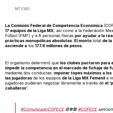
MTY360
La Comisión Federal de Competencia Económica
(CO
17 equipos de la Liga MX
, así como a la Federación Me
Fútbol (FMF) y a 8 personas físicas
por ayudar a la rea
prácticas monopólicas absolutas
.
El monto
total
de la
asciende a
los
177.6 millones de pesos
.
El organismo determinó que
los clubes pactaron para e
impedir la competencia en el mercado de fichaje de f
mediante dos conductas: i
mponer topes máximos a los 
las jugadoras
de los equipos
de la Liga MX Femenil
e i
jugadores pudieran negociar libremente a través de
el ‘
caballeros’
.
#ComunicadoCOFECE
📰⚽️🟥
#COFECE
sancion