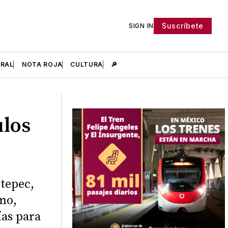
Suscríbete
SIGN IN
IRAL
NOTA ROJA
CULTURA
🔎
los
tepec,
smo,
ías para