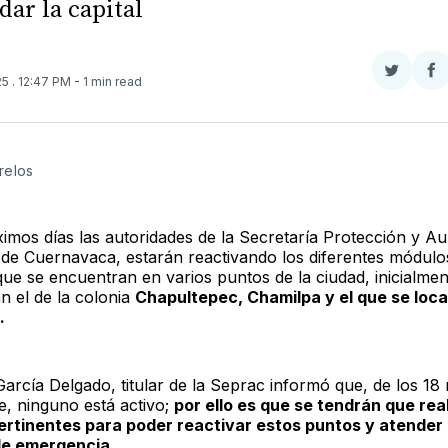
dar la capital
Compar
Co
25
. 12:47 PM
- 1 min read
en
e
Twitter
F
relos 
imos días las autoridades de la Secretaría Protección y Aux
de Cuernavaca, estarán reactivando los diferentes módulo
que se encuentran en varios puntos de la ciudad, inicialmen
án el de la colonia
Chapultepec, Chamilpa y el que se local
.
García Delgado, titular de la Seprac informó que, de los 1
e, ninguno está activo;
por ello es que se tendrán que real
ertinentes para poder reactivar estos puntos y atender 
de emergencia.