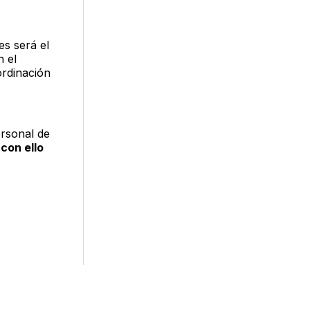
es será el
n el
ordinación
ersonal de
con ello