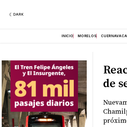
DARK
INICIO
MORELOS
CUERNAVAC
Reac
de s
Nuevame
Chamilp
próximo