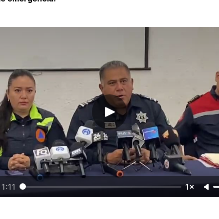
1:11
1×