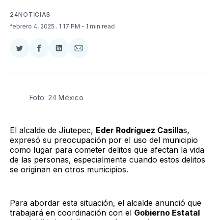
24NOTICIAS
febrero 4, 2025
. 1:17 PM
- 1 min read
Compartir
Compartir
Compartir
Compartir
en
en
en
via
Twitter
Facebook
LinkedIn
Email
Foto: 24 México 
El alcalde de Jiutepec,
Eder Rodríguez Casilla
s,
expresó su preocupación por el uso del municipio
como lugar para cometer delitos que afectan la vida
de las personas, especialmente cuando estos delitos
se originan en otros municipios.
Para abordar esta situación, el alcalde anunció que
trabajará en coordinación con el
Gobierno Estatal