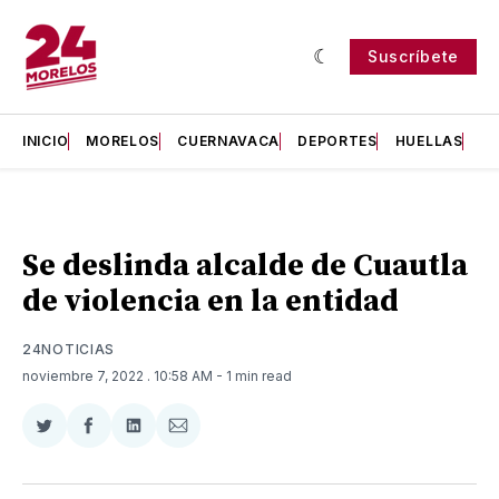
Suscríbete
INICIO
MORELOS
CUERNAVACA
DEPORTES
HUELLAS
H
Se deslinda alcalde de Cuautla
de violencia en la entidad
24NOTICIAS
noviembre 7, 2022
. 10:58 AM
- 1 min read
Compartir
Compartir
Compartir
Compartir
en
en
en
via
Twitter
Facebook
LinkedIn
Email