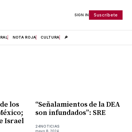
Suscríbete
SIGN IN
IRAL
NOTA ROJA
CULTURA
🔎
de los
“Señalamientos de la DEA
México;
son infundados”: SRE
e Israel
24NOTICIAS
mayo 8, 2024