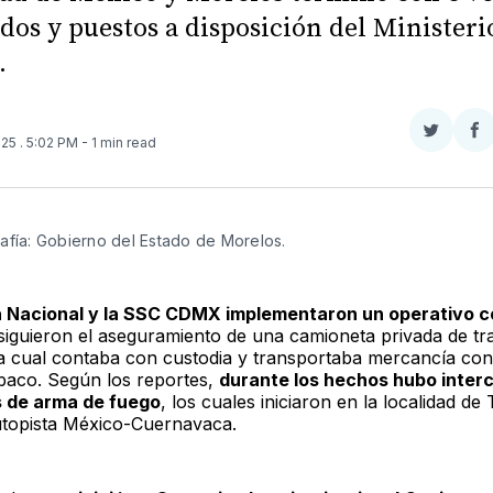
dos y puestos a disposición del Ministeri
.
Compar
Co
025
. 5:02 PM
- 1 min read
en
e
Twitter
F
afía: Gobierno del Estado de Morelos.
a Nacional y la SSC CDMX implementaron un operativo c
iguieron el aseguramiento de una camioneta privada de tr
la cual contaba con custodia y transportaba mercancía con
abaco. Según los reportes,
durante los hechos hubo inter
s de arma de fuego
, los cuales iniciaron en la localidad de 
utopista México-Cuernavaca.