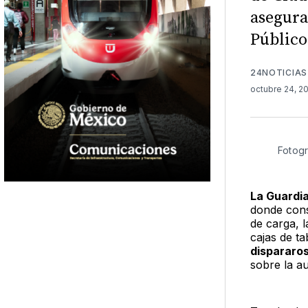
asegura
Público
24NOTICIAS
octubre 24, 2
Fotogr
La Guardi
donde cons
de carga, 
cajas de t
dispararo
sobre la a