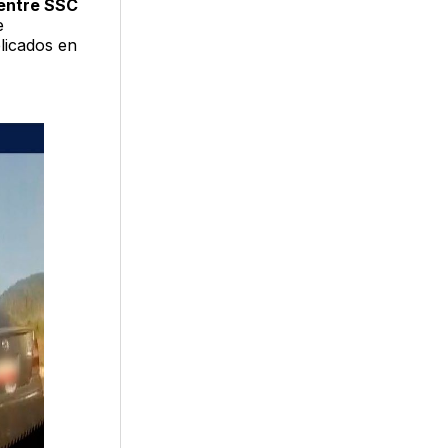
 entre SSC
e
plicados en