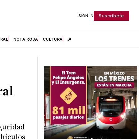
Suscríbete
SIGN IN
IRAL
NOTA ROJA
CULTURA
🔎
ral
eguridad
ehículos