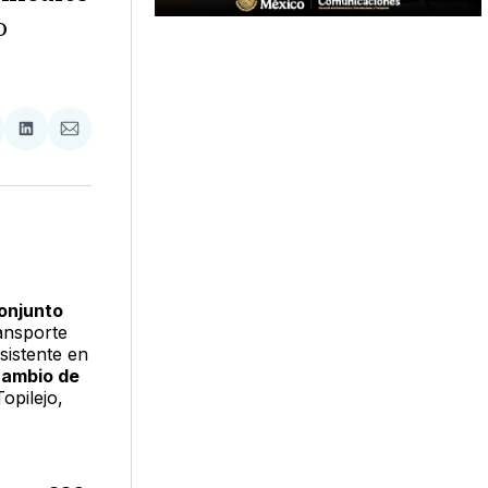
o
tir
mpartir
Compartir
Compartir
n
en
via
acebook
LinkedIn
Email
onjunto
ansporte
sistente en
cambio de
Topilejo,