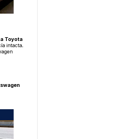
ca Toyota
a intacta.
swagen
lkswagen