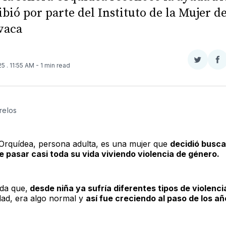
ibió por parte del Instituto de la Mujer d
vaca
Compar
Co
025
. 11:55 AM
- 1 min read
en
e
Twitter
F
relos 
Orquídea, persona adulta, es una mujer que
decidió busc
 pasar casi toda su vida viviendo violencia de género.
rda que,
desde niña ya sufría diferentes tipos de violenci
dad, era algo normal y
así fue creciendo al paso de los añ