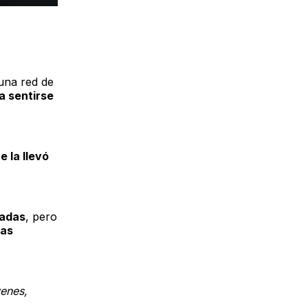
una red de
a sentirse
 la llevó
cadas
, pero
las
venes,