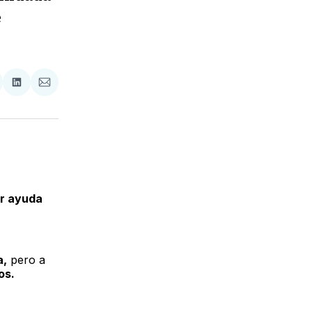
e
tir
mpartir
Compartir
Compartir
n
en
via
acebook
LinkedIn
Email
ar ayuda
a,
pero a
os.