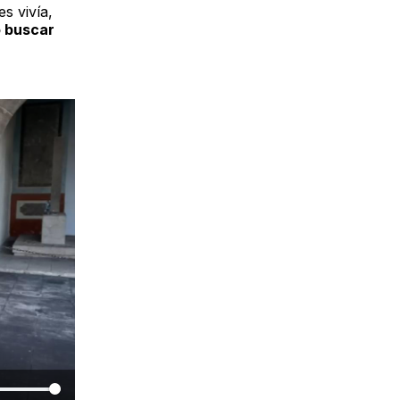
s vivía,
ó buscar