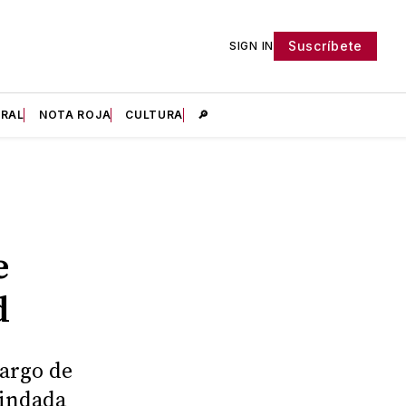
Suscríbete
SIGN IN
IRAL
NOTA ROJA
CULTURA
🔎
e
d
largo de
rindada