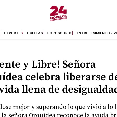
A
DEPORTES
HUELLAS
HORÓSCOPOS
ENTRETENIMIENTO - V
iente y Libre! Señora
ídea celebra liberarse d
vida llena de desigualda
dose mejor y superando lo que vivió a lo 
, la señora Orquídea reconoce la ayuda b