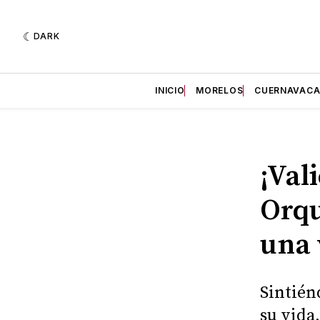
DARK
INICIO
MORELOS
CUERNAVAC
¡Val
Orqu
una 
Sintién
su vida