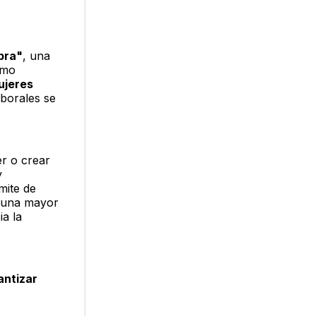
bra"
, una
omo
ujeres
aborales se
r o crear
y
mite de
e una mayor
ia la
antizar