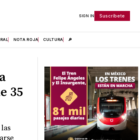
Suscríbete
SIGN IN
IRAL
NOTA ROJA
CULTURA
🔎
sa
e 35
 las
arse