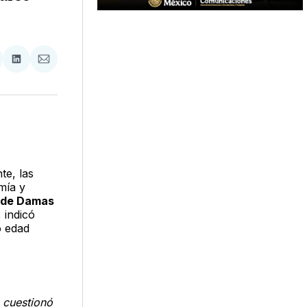
tir
mpartir
Compartir
Compartir
n
en
via
acebook
LinkedIn
Email
te, las
mía y
 de Damas
, indicó
o edad
 cuestionó