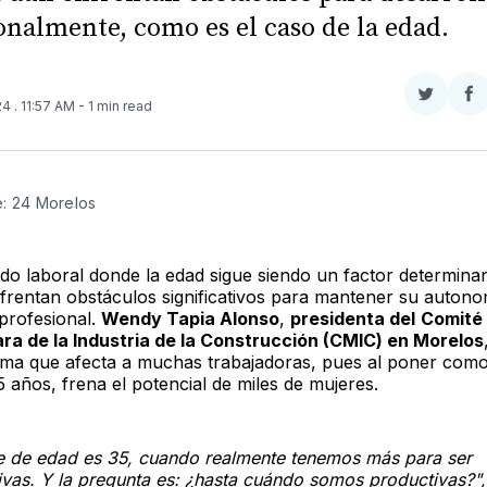
onalmente, como es el caso de la edad.
Compar
Co
024
. 11:57 AM
- 1 min read
en
e
Twitter
F
e: 24 Morelos
o laboral donde la edad sigue siendo un factor determinan
frentan obstáculos significativos para mantener su autono
 profesional.
Wendy Tapia Alonso
,
presidenta del
Comité
ra de la Industria de la Construcción (CMIC) en Morelos
ema que afecta a muchas trabajadoras, pues al poner com
35 años, frena el potencial de miles de mujeres.
ite de edad es 35, cuando realmente tenemos más para ser
ivas. Y la pregunta es: ¿hasta cuándo somos productivas?",