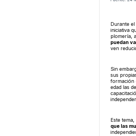
Durante el
iniciativa
plomería, a
puedan va
ven reducid
Sin embarg
sus propia
formación c
edad las d
capacitaci
independen
Este tema,
que las m
independie