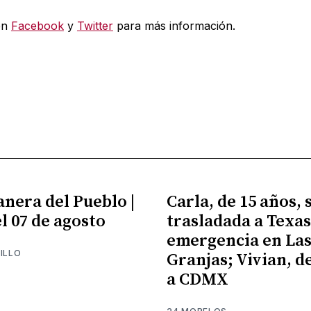
en
Facebook
y
Twitter
para más información.
nera del Pueblo |
Carla, de 15 años, 
l 07 de agosto
trasladada a Texas
emergencia en La
ILLO
Granjas; Vivian, de
a CDMX