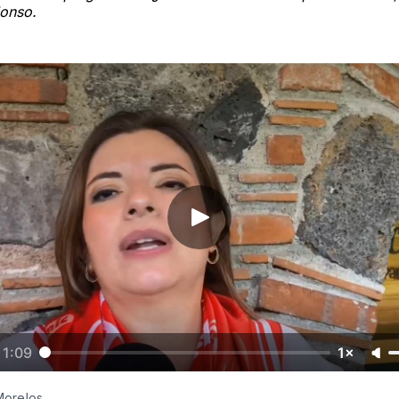
lonso.
1:09
1×
Morelos