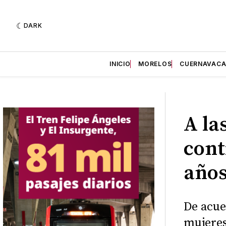
DARK
INICIO
MORELOS
CUERNAVAC
A la
cont
año
De acue
mujeres