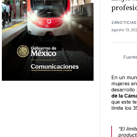
profesi
24NOTICIAS
agosto 13, 2
Fuent
En un mund
mujeres en
desarrollo
de la Cáma
que este t
límite los 
"El lím
product