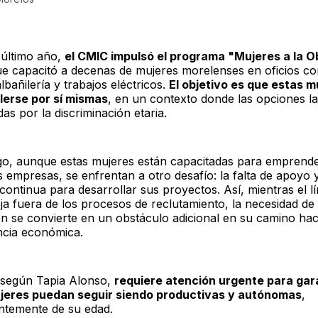
 último año,
el CMIC impulsó el programa "Mujeres a la O
 que capacitó a decenas de mujeres morelenses en oficios c
lbañilería y trabajos eléctricos.
El objetivo es que estas m
lerse por sí mismas
, en un contexto donde las opciones l
as por la discriminación etaria.
o, aunque estas mujeres están capacitadas para emprende
s empresas, se enfrentan a otro desafío: la falta de apoyo 
ontinua para desarrollar sus proyectos. Así, mientras el lí
eja fuera de los procesos de reclutamiento, la necesidad d
ón se convierte en un obstáculo adicional en su camino hac
cia económica.
 según Tapia Alonso,
requiere atención urgente para gar
ujeres puedan seguir siendo productivas y autónomas
,
ntemente de su edad.