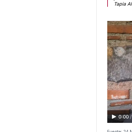
Tapia A
0:00
/
Fuente: 24 