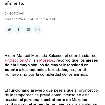
eficiente.
24NOTICIAS
marzo 17, 2024
. 1:34 PM
- 1 min read
Compartir
Compartir
Compartir
Compartir
en
en
en
via
Twitter
Facebook
LinkedIn
Email
Víctor Manuel Mercado Salcedo, el coordinador de
Protección Civil
en
Morelos
, recordó que
los meses
de abril mayo son los de mayor intensidad en
cuanto a los incendios forestales
, no por el
número sino por la complejidad de los mismos.
El funcionario aseveró que pese a que el pronóstico
de la temporada se prevé como intenso en esta
ocasión
el personal combatiente de Morelos
contará con el apoyo tecnológico
para atender de