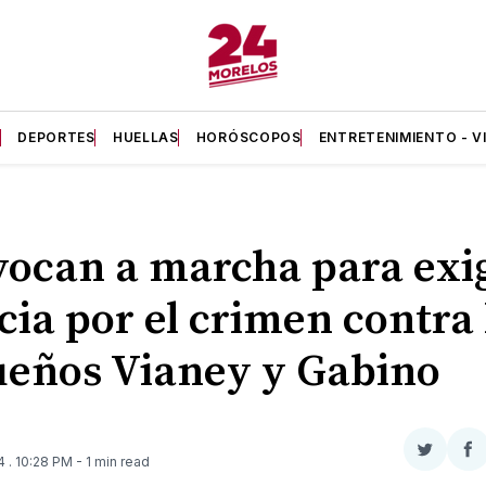
A
DEPORTES
HUELLAS
HORÓSCOPOS
ENTRETENIMIENTO - V
ocan a marcha para exi
icia por el crimen contra 
eños Vianey y Gabino
Compar
Co
24
. 10:28 PM
- 1 min read
en
e