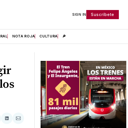
Suscríbete
SIGN IN
IRAL
NOTA ROJA
CULTURA
🔎
gir
los
tir
mpartir
Compartir
Compartir
n
en
via