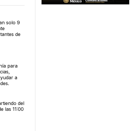
acebook
LinkedIn
Email
an solo 9
te
itantes de
nía para
cias,
ayudar a
ades.
rtiendo del
e las 11:00