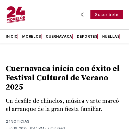
Suscríbete
INICIO
MORELOS
CUERNAVACA
DEPORTES
HUELLAS
H
Cuernavaca inicia con éxito el
Festival Cultural de Verano
2025
Un desfile de chinelos, música y arte marcó
el arranque de la gran fiesta familiar.
24NOTICIAS
julio 19, 2025
. 6:44 PM
- 2 min read