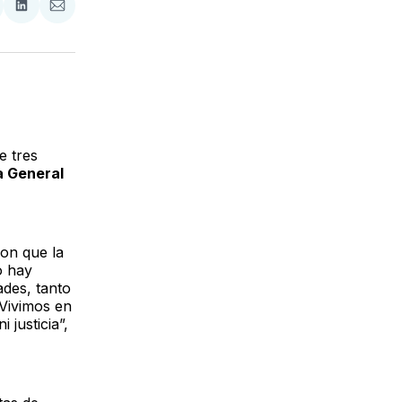
tir
mpartir
Compartir
Compartir
n
en
via
acebook
LinkedIn
Email
e tres
a General
ron que la
o hay
ades, tanto
 Vivimos en
justicia”,