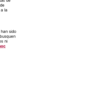
tas de
 de
a la
 han sido
 busquen
os ni
moc