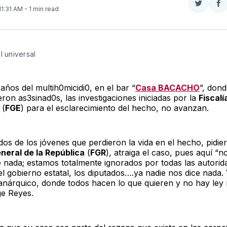
Compar
Co
 11:31 AM
- 1 min read
en
e
Twitter
F
l universal 
 años del multih0micidi0, en el bar “
Casa BACACHO
”, dond
ron as3sinad0s, las investigaciones iniciadas por la
Fiscalí
o
(
FGE
) para el esclarecimiento del hecho, no avanzan.
os de los jóvenes que perdieron la vida en el hecho, pidie
eneral de la República
(
FGR
), atraiga el caso, pues aquí “n
 nada; estamos totalmente ignorados por todas las autorid
, el gobierno estatal, los diputados….ya nadie nos dice nada.
nárquico, donde todos hacen lo que quieren y no hay ley ni 
ge Reyes.