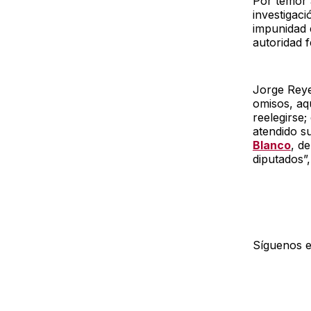
Por temor 
investigaci
impunidad e
autoridad f
Jorge Reye
omisos, aq
reelegirse
atendido s
Blanco
, d
diputados”, 
Síguenos 