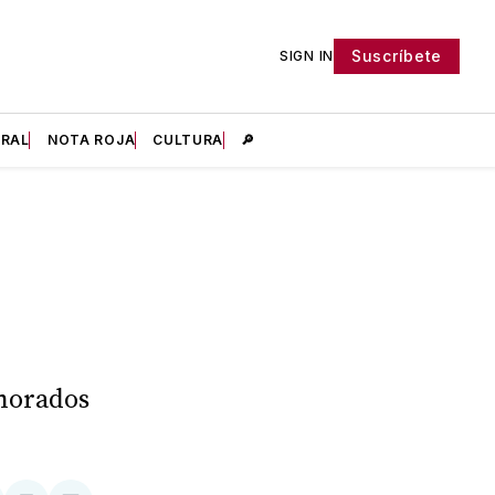
Suscríbete
SIGN IN
IRAL
NOTA ROJA
CULTURA
🔎
gnorados