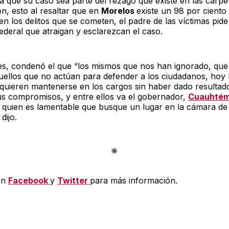
a que su caso sea parte del rezago que existe en las carpe
ón, esto al resaltar que en
Morelos
existe un 98 por ciento
n los delitos que se cometen, el padre de las víctimas pide 
ederal que atraigan y esclarezcan el caso.
s, condenó el que “los mismos que nos han ignorado, que
uellos que no actúan para defender a los ciudadanos, hoy
; quieren mantenerse en los cargos sin haber dado resultad
us compromisos, y entre ellos va el gobernador,
Cuauhté
e quien es lamentable que busque un lugar en la cámara de
dijo.
en
Facebook
y
Twitter
para más información.