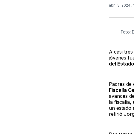
abril 3, 2024
.
Foto: E
A casi tres
jóvenes fue
del Estad
Padres de d
Fiscalía G
avances de
la fiscalía
un estado a
refirió Jor