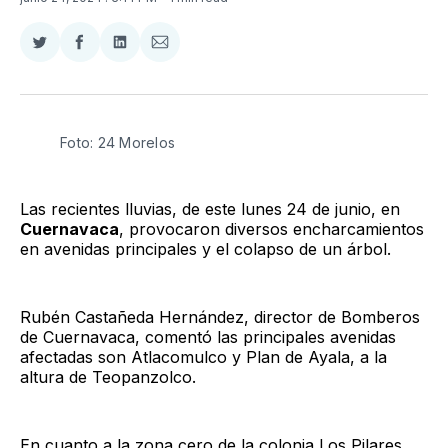
Compartir
Compartir
Compartir
Compartir
en
en
en
via
Twitter
Facebook
LinkedIn
Email
Foto: 24 Morelos
Las recientes lluvias, de este lunes 24 de junio, en
Cuernavaca
, provocaron diversos encharcamientos
en avenidas principales y el colapso de un árbol.
Rubén Castañeda Hernández, director de Bomberos
de Cuernavaca, comentó las principales avenidas
afectadas son Atlacomulco y Plan de Ayala, a la
altura de Teopanzolco.
En cuanto a la zona cero de la colonia Los Pilares,