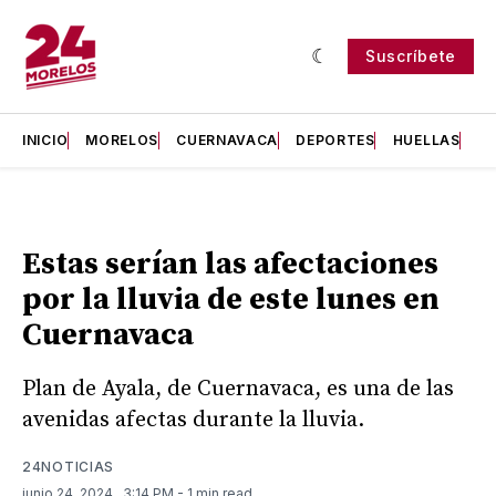
Suscríbete
INICIO
MORELOS
CUERNAVACA
DEPORTES
HUELLAS
H
Estas serían las afectaciones
por la lluvia de este lunes en
Cuernavaca
Plan de Ayala, de Cuernavaca, es una de las
avenidas afectas durante la lluvia.
24NOTICIAS
junio 24, 2024
. 3:14 PM
- 1 min read