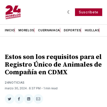
Suscríbete
INICIO
MORELOS
CUERNAVACA
DEPORTES
HUELLAS
H
Estos son los requisitos para el
Registro Único de Animales de
Compañía en CDMX
24NOTICIAS
marzo 30, 2024
. 6:37 PM
- 1 min read
Compartir
Compartir
Compartir
Compartir
en
en
en
via