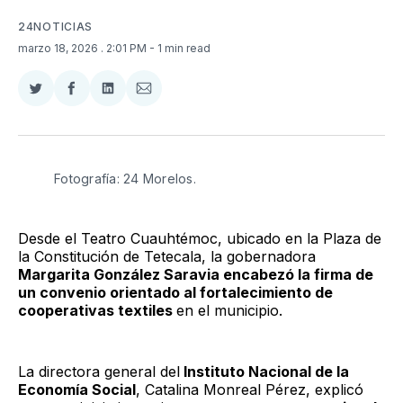
24NOTICIAS
marzo 18, 2026
. 2:01 PM
- 1 min read
Compartir
Compartir
Compartir
Compartir
en
en
en
via
Twitter
Facebook
LinkedIn
Email
Fotografía: 24 Morelos. 
Desde el Teatro Cuauhtémoc, ubicado en la Plaza de
la Constitución de Tetecala, la gobernadora
Margarita González Saravia encabezó la firma de
un convenio orientado al fortalecimiento de
cooperativas textiles
en el municipio.
La directora general del
Instituto Nacional de la
Economía Social
, Catalina Monreal Pérez, explicó