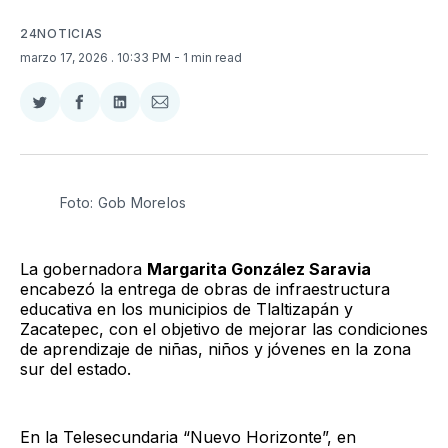
24NOTICIAS
marzo 17, 2026
. 10:33 PM
- 1 min read
Compartir
Compartir
Compartir
Compartir
en
en
en
via
Twitter
Facebook
LinkedIn
Email
Foto: Gob Morelos
La gobernadora
Margarita González Saravia
encabezó la entrega de obras de infraestructura
educativa en los municipios de Tlaltizapán y
Zacatepec, con el objetivo de mejorar las condiciones
de aprendizaje de niñas, niños y jóvenes en la zona
sur del estado.
En la Telesecundaria “Nuevo Horizonte”, en