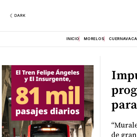
DARK
INICIO
MORELOS
CUERNAVAC
Impu
prog
para
“Murale
de gran