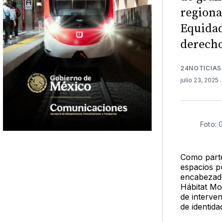
regiona
Equidad
derecho
24NOTICIAS
julio 23, 2025
Foto: 
Como parte 
espacios pú
encabezad
Hábitat Mo
de interve
de identida