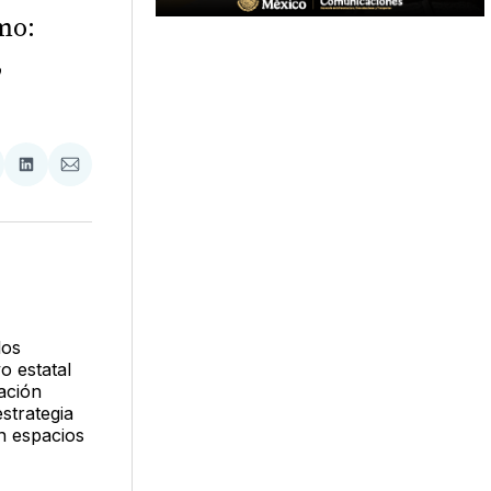
mo:
,
tir
mpartir
Compartir
Compartir
n
en
via
acebook
LinkedIn
Email
los
o estatal
nación
estrategia
n espacios