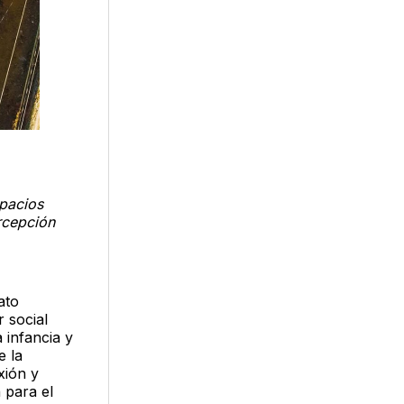
spacios
ercepción
ato
r social
 infancia y
e la
xión y
 para el