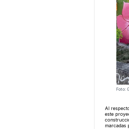
Foto:
Al respecto
este proye
construcci
marcadas p