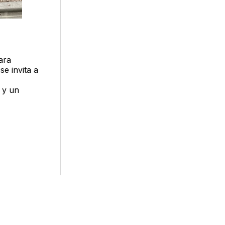
ara
e invita a
 y un