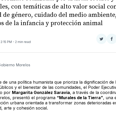
les, con temáticas de alto valor social co
 de género, cuidado del medio ambiente
s de la infancia y protección animal
Compar
Co
. 2:15 PM
- 2 min read
en
e
Twitter
F
Gobierno Morelos 
de una política humanista que prioriza la dignificación de 
blicos y el bienestar de las comunidades, el Poder Ejecutiv
o por
Margarita González Saravia
, a través de la coordi
relos, presentó el programa
“Murales de la Tierra”
, una 
nción urbana orientada a transformar zonas deterioradas e
d, arte y cohesión social.