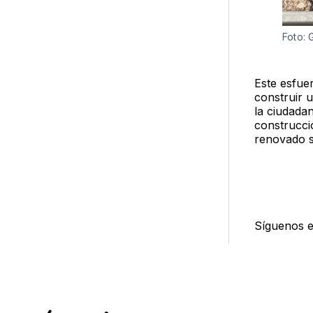
Foto:
Este esfue
construir 
la ciudada
construcci
renovado s
Síguenos 