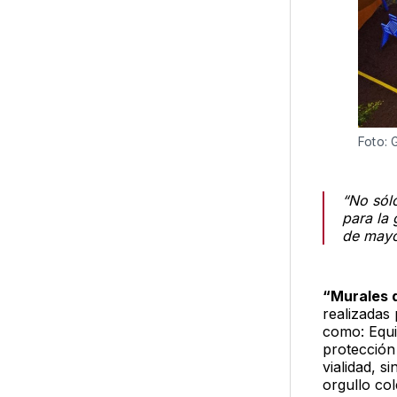
Foto:
“No sólo
para la 
de mayo
“Murales d
realizadas 
como: Equi
protección 
vialidad, 
orgullo col