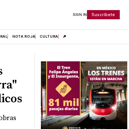
Suscríbete
SIGN IN
IRAL
NOTA ROJA
CULTURA
🔎
s
rra"
licos
 obras