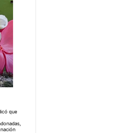
licó que
ndonadas,
inación