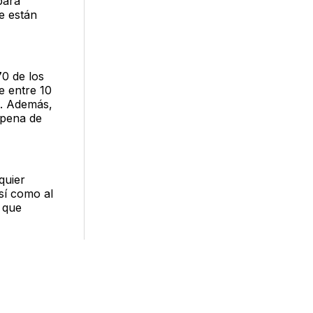
para
ue están
70 de los
e entre 10
a. Además,
 pena de
quier
sí como al
 que