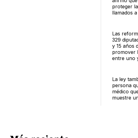
afirmó que
proteger la
llamados a
Las reform
329 diputa
y 15 años 
promover l
entre uno y
La ley tam
persona qu
médico que
muestre u