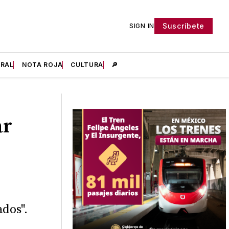
Suscríbete
SIGN IN
IRAL
NOTA ROJA
CULTURA
🔎
ar
dos".