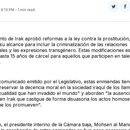
Compar
Co
. 6:13 PM
- 1 min read
en
e
Twitter
F
to de Irak aprobó reformas a la ley contra la prostitución
u alcance para incluir la criminalización de las relaciones
es y las expresiones transgénero. Estas modificaciones e
asta 15 años de cárcel para aquellos que participen en tale
.
omunicado emitido por el Legislativo, estas enmiendas ti
reservar la decencia moral en la sociedad iraquí de los lla
ualidad que han invadido el mundo" y abordan "la ausenci
n en Irak que castigue de forma disuasoria los actos homose
ue los promueven".
o, el presidente interino de la Cámara baja, Mohsen al Mand