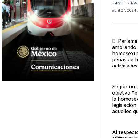
24NOTICIAS
abril 27, 2024
El Parlamen
ampliando s
homosexual
penas de h
actividades
Según un c
objetivo "p
la homosex
legislació
aquellos q
Al respect