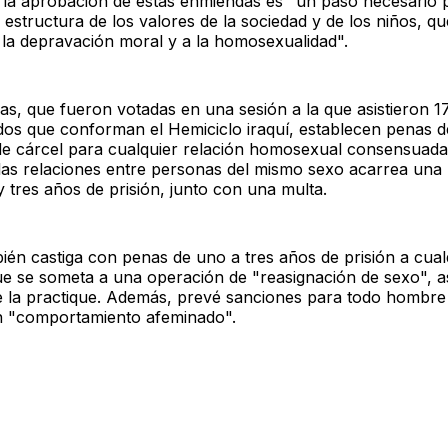
 la aprobación de estas enmiendas es "un paso necesario 
 estructura de los valores de la sociedad y de los niños, q
 la depravación moral y a la homosexualidad".
as, que fueron votadas en una sesión a la que asistieron 1
dos que conforman el Hemiciclo iraquí, establecen penas d
de cárcel para cualquier relación homosexual consensuad
as relaciones entre personas del mismo sexo acarrea una
 tres años de prisión, junto con una multa.
bién castiga con penas de uno a tres años de prisión a cual
e se someta a una operación de "reasignación de sexo", a
 la practique. Además, prevé sanciones para todo hombre
n "comportamiento afeminado".