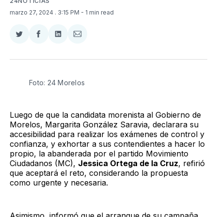
24NOTICIAS
marzo 27, 2024
. 3:15 PM
- 1 min read
Compartir
Compartir
Compartir
Compartir
en
en
en
via
Twitter
Facebook
LinkedIn
Email
Foto: 24 Morelos
Luego de que la candidata morenista al Gobierno de
Morelos, Margarita González Saravia, declarara su
accesibilidad para realizar los exámenes de control y
confianza, y exhortar a sus contendientes a hacer lo
propio, la abanderada por el partido Movimiento
Ciudadanos (MC),
Jessica Ortega de la Cruz
, refirió
que aceptará el reto, considerando la propuesta
como urgente y necesaria.
Asimismo, informó que el arranque de su campaña