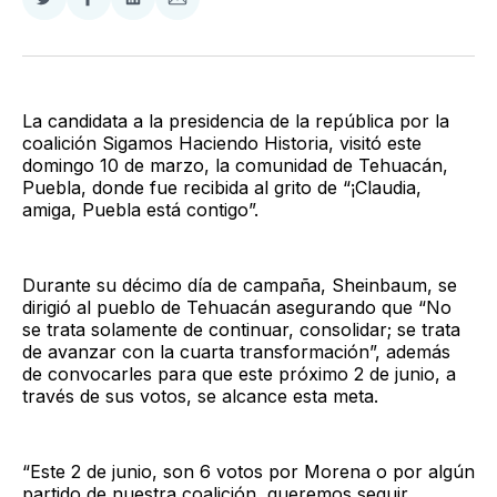
Compartir
Compartir
Compartir
Compartir
en
en
en
via
Twitter
Facebook
LinkedIn
Email
La candidata a la presidencia de la república por la
coalición Sigamos Haciendo Historia, visitó este
domingo 10 de marzo, la comunidad de Tehuacán,
Puebla, donde fue recibida al grito de “¡Claudia,
amiga, Puebla está contigo”.
Durante su décimo día de campaña, Sheinbaum, se
dirigió al pueblo de Tehuacán asegurando que “No
se trata solamente de continuar, consolidar; se trata
de avanzar con la cuarta transformación”, además
de convocarles para que este próximo 2 de junio, a
través de sus votos, se alcance esta meta.
“Este 2 de junio, son 6 votos por Morena o por algún
partido de nuestra coalición, queremos seguir