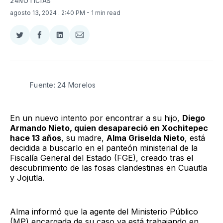
24NOTICIAS
agosto 13, 2024
. 2:40 PM
- 1 min read
Compartir
Compartir
Compartir
Compartir
en
en
en
via
Twitter
Facebook
LinkedIn
Email
Fuente: 24 Morelos
En un nuevo intento por encontrar a su hijo,
Diego
Armando Nieto, quien desapareció en Xochitepec
hace 13 años
, su madre,
Alma Griselda Nieto
, está
decidida a buscarlo en el panteón ministerial de la
Fiscalía General del Estado (FGE), creado tras el
descubrimiento de las fosas clandestinas en Cuautla
y Jojutla.
Alma informó que la agente del Ministerio Público
(MP) encargada de su caso ya está trabajando en