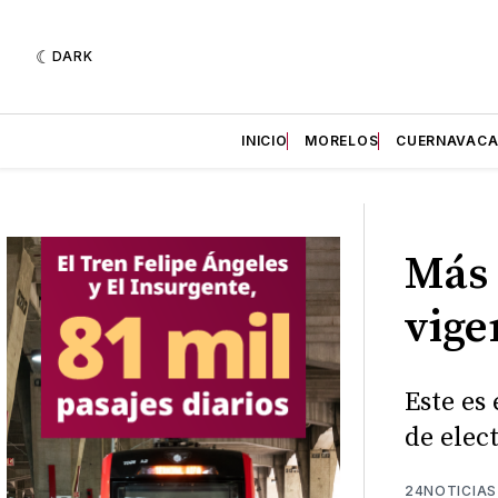
DARK
INICIO
MORELOS
CUERNAVAC
Más 
vige
Este es
de elect
24NOTICIAS