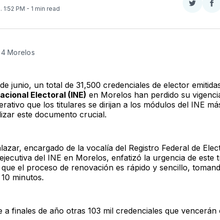
Compar
Co
4
. 1:52 PM
- 1 min read
en
e
Twitter
F
24 Morelos
de junio, un total de 31,500 credenciales de elector emitida
Nacional Electoral (INE)
en Morelos han perdido su vigencia
rativo que los titulares se dirijan a los módulos del INE m
lizar este documento crucial.
lazar, encargado de la vocalía del Registro Federal de Elec
 ejecutiva del INE en Morelos, enfatizó la urgencia de este t
 que el proceso de renovación es rápido y sencillo, toman
10 minutos.
 a finales de año otras 103 mil credenciales que vencerán 