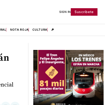
Suscríbete
SIGN IN
IRAL
NOTA ROJA
CULTURA
🔎
tán
encial