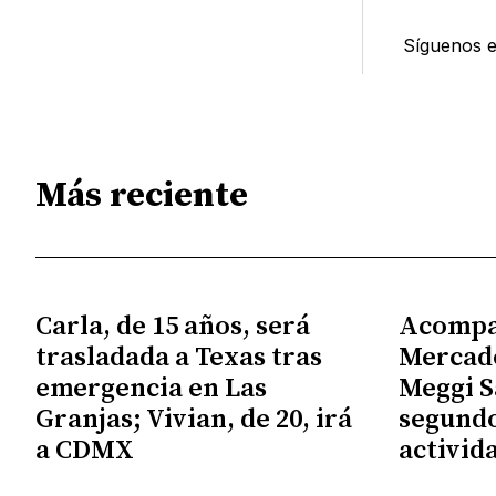
Síguenos 
Más reciente
Carla, de 15 años, será
Acompa
trasladada a Texas tras
Mercado
emergencia en Las
Meggi S
Granjas; Vivian, de 20, irá
segundo
a CDMX
activid