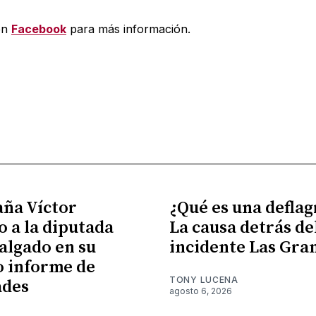
en
Facebook
para más información.
ña Víctor
¿Qué es una defla
 a la diputada
La causa detrás de
algado en su
incidente Las Gra
 informe de
TONY LUCENA
ades
agosto 6, 2026