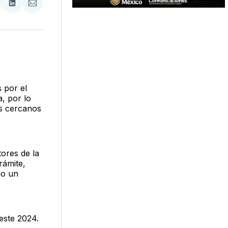
tir
mpartir
Compartir
Compartir
n
en
via
acebook
LinkedIn
Email
s por el
, por lo
ás cercanos
tores de la
rámite,
do un
este 2024.