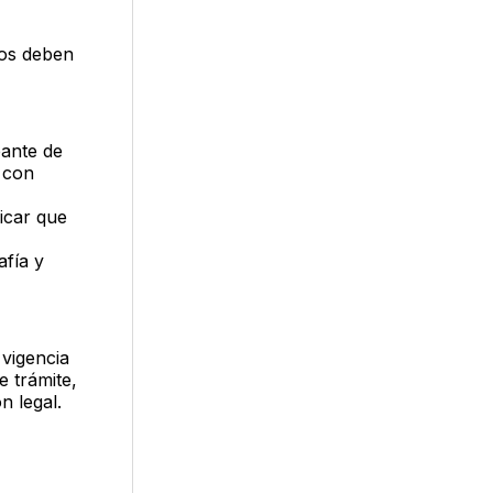
nos deben
bante de
l con
icar que
afía y
 vigencia
e trámite,
n legal.