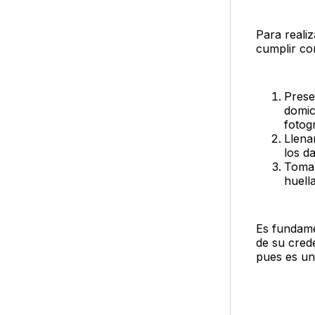
Para realiz
cumplir con
Prese
domic
fotogr
Llena
los d
Tomar
huella
Es fundame
de su crede
pues es un 