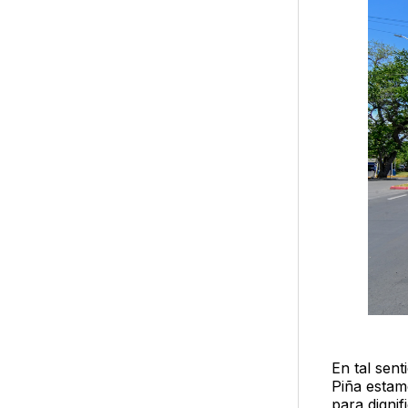
En tal sent
Piña estam
para dignif