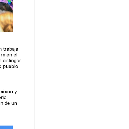
n trabaja
orman el
n distingos
ro pueblo
mixco
y
orio
ón de un