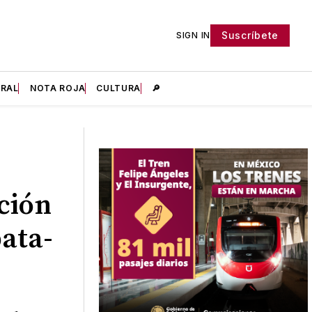
Suscríbete
SIGN IN
IRAL
NOTA ROJA
CULTURA
🔎
ación
ata-