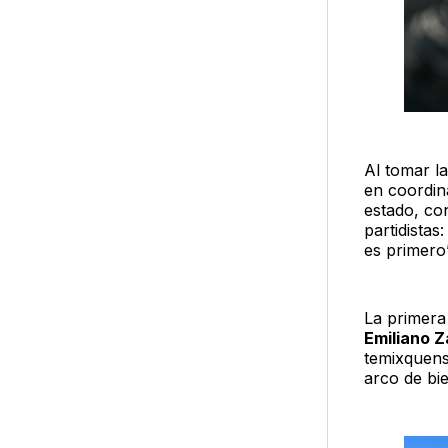
Al tomar la
en coordin
estado, con
partidista
es primero”
La primera
Emiliano 
temixquens
arco de bie