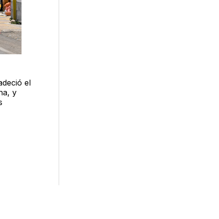
adeció el
na, y
s