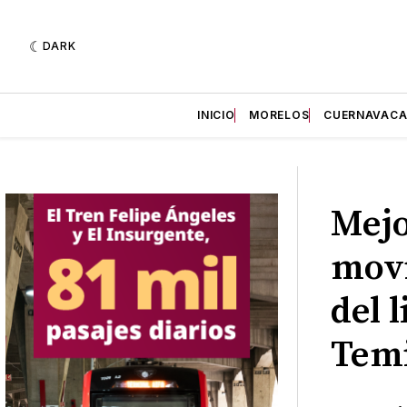
DARK
INICIO
MORELOS
CUERNAVAC
Mejo
movi
del 
Tem