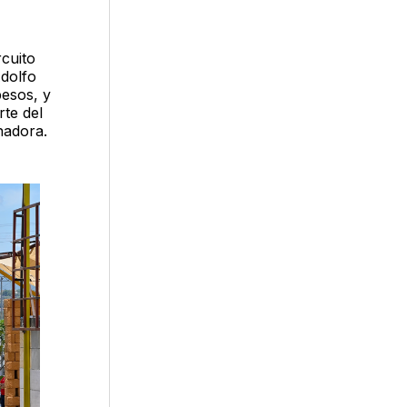
rcuito
Adolfo
pesos, y
rte del
nadora.