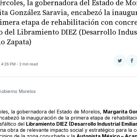
ércoles, la gobernadora del Estado de Mo
ta González Saravia, encabezó la inaugu
rimera etapa de rehabilitación con concr
co del Libramiento DIEZ (Desarrollo Indus
o Zapata)
Compar
Co
. 4:26 PM
- 2 min read
en
e
Twitter
F
Gobierno Morelos 
oles, la gobernadora del Estado de Morelos,
Margarita Go
encabezó la inauguración de la primera etapa de rehabilitac
sfáltico del
Libramiento DIEZ (Desarrollo Industrial Emilia
una obra de relevante impacto social y estratégico para la c
cipios de la zona conurbada y la
Autopista México – Acap