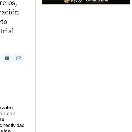
relos,
ración
eto
trial
tir
mpartir
Compartir
Compartir
n
en
via
acebook
LinkedIn
Email
nzález
ión con
no
onectividad
ulco.