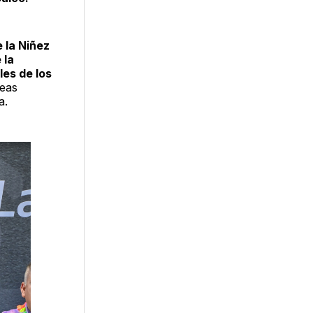
e la Niñez
 la
les de los
reas
a.