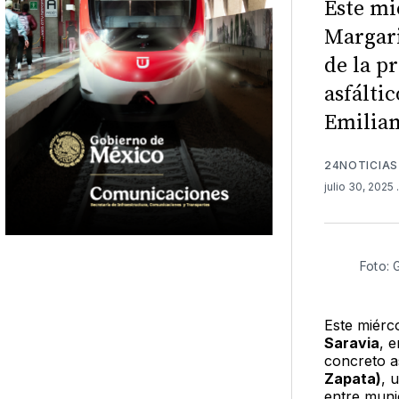
Este mi
Margari
de la p
asfálti
Emilian
24NOTICIAS
julio 30, 2025
Foto: 
Este miérc
Saravia
, 
concreto a
Zapata)
, 
entre muni