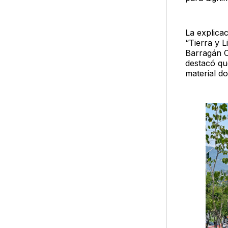
La explicac
“Tierra y L
Barragán C
destacó que
material d