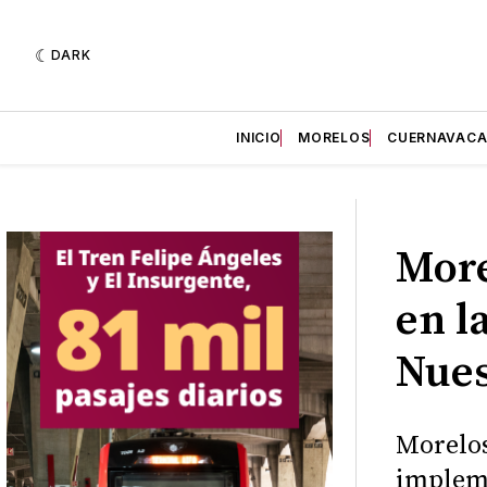
DARK
INICIO
MORELOS
CUERNAVAC
More
en l
Nues
Morelos
impleme