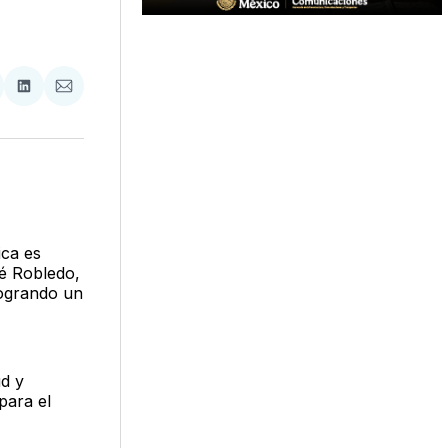
tir
mpartir
Compartir
Compartir
n
en
via
acebook
LinkedIn
Email
ica es
oé Robledo,
logrando un
ud y
para el