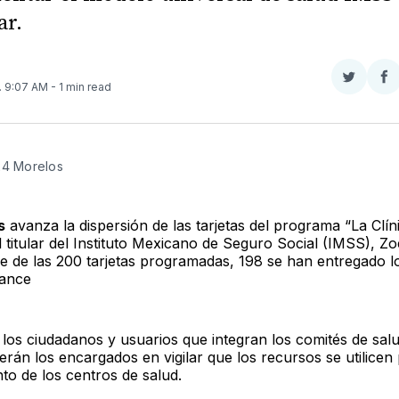
ar.
Compar
Co
. 9:07 AM
- 1 min read
en
e
Twitter
F
24 Morelos
s
avanza la dispersión de las tarjetas del programa “La Clín
l titular del Instituto Mexicano de Seguro Social (IMSS), Z
e de las 200 tarjetas programadas, 198 se han entregado 
ance
 los ciudadanos y usuarios que integran los comités de sal
erán los encargados en vigilar que los recursos se utilicen 
to de los centros de salud.