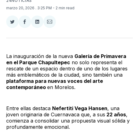
24NOTICIAS
marzo 20, 2026
. 3:25 PM
- 2 min read
Compartir
Compartir
Compartir
Compartir
en
en
en
via
Twitter
Facebook
LinkedIn
Email
La inauguración de la nueva
Galería de Primavera
en el Parque Chapultepec
no solo representa el
rescate de un espacio dentro de uno de los lugares
más emblemáticos de la ciudad, sino también una
plataforma para nuevas voces del arte
contemporáneo
en Morelos.
Entre ellas destaca
Nefertiti Vega Hansen
, una
joven originaria de Cuernavaca que, a sus
22 años
,
comienza a consolidar una propuesta visual sólida y
profundamente emocional.