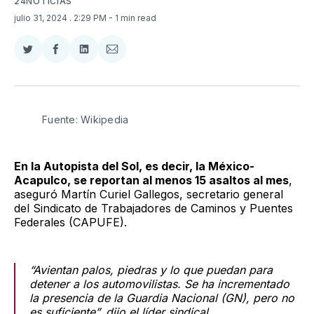
24NOTICIAS
julio 31, 2024
. 2:29 PM
- 1 min read
Compartir
Compartir
Compartir
Compartir
en
en
en
via
Twitter
Facebook
LinkedIn
Email
Fuente: Wikipedia
En la Autopista del Sol, es decir, la México-
Acapulco, se reportan al menos 15 asaltos al mes
,
aseguró Martín Curiel Gallegos, secretario general
del Sindicato de Trabajadores de Caminos y Puentes
Federales (CAPUFE).
“Avientan palos, piedras y lo que puedan para
detener a los automovilistas. Se ha incrementado
la presencia de la Guardia Nacional (GN), pero no
es suficiente”, dijo el líder sindical.