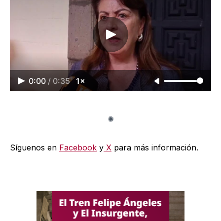
0:00
/
0:35
1×
Síguenos en
Facebook
y
X
para más información.