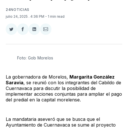
24NOTICIAS
julio 24, 2025
. 4:36 PM
- 1 min read
Compartir
Compartir
Compartir
Compartir
en
en
en
via
Twitter
Facebook
LinkedIn
Email
Foto: Gob Morelos
La gobernadora de Morelos,
Margarita González
Saravia
, se reunió con los integrantes del Cabildo de
Cuernavaca para discutir la posibilidad de
implementar acciones conjuntas para ampliar el pago
del predial en la capital morelense.
La mandataria aseveró que se busca que el
Ayuntamiento de Cuernavaca se sume al proyecto