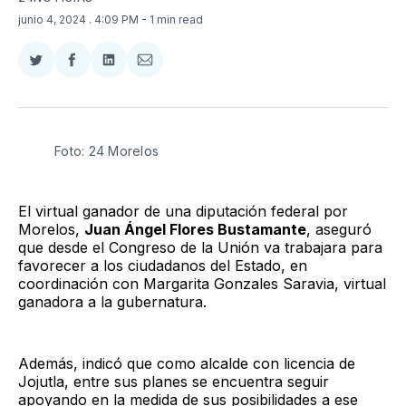
junio 4, 2024
. 4:09 PM
- 1 min read
Compartir
Compartir
Compartir
Compartir
en
en
en
via
Twitter
Facebook
LinkedIn
Email
Foto: 24 Morelos
El virtual ganador de una diputación federal por
Morelos,
Juan Ángel Flores Bustamante
, aseguró
que desde el Congreso de la Unión va trabajara para
favorecer a los ciudadanos del Estado, en
coordinación con Margarita Gonzales Saravia, virtual
ganadora a la gubernatura.
Además, indicó que como alcalde con licencia de
Jojutla, entre sus planes se encuentra seguir
apoyando en la medida de sus posibilidades a ese