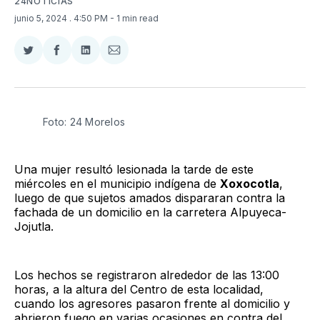
24NOTICIAS
junio 5, 2024
. 4:50 PM
- 1 min read
Compartir
Compartir
Compartir
Compartir
en
en
en
via
Twitter
Facebook
LinkedIn
Email
Foto: 24 Morelos
Una mujer resultó lesionada la tarde de este
miércoles en el municipio indígena de
Xoxocotla
,
luego de que sujetos amados dispararan contra la
fachada de un domicilio en la carretera Alpuyeca-
Jojutla.
Los hechos se registraron alrededor de las 13:00
horas, a la altura del Centro de esta localidad,
cuando los agresores pasaron frente al domicilio y
abrieron fuego en varias ocasiones en contra del