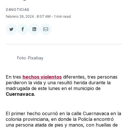
24NOTICIAS
febrero 26, 2024
. 8:07 AM
- 1 min read
Compartir
Compartir
Compartir
Compartir
en
en
en
via
Twitter
Facebook
LinkedIn
Email
Foto: Pixabay
En tres
hechos violentos
diferentes, tres personas
perdieron la vida y una resultó herida durante la
madrugada de este lunes en el municipio de
Cuernavaca
.
El primer hecho ocurrió en la calle Cuernavaca en la
colonia provinciana, en donde la Policía encontró
una persona atada de pies y manos, con huellas de